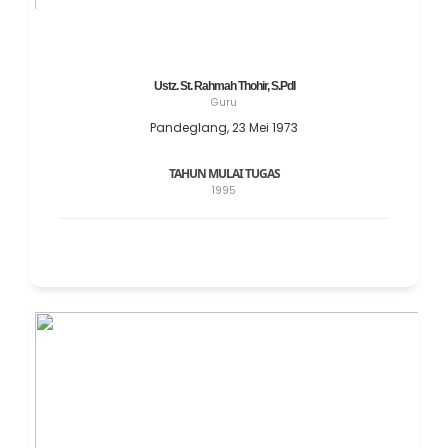
Ustz. St. Rahmah Thohir, S.PdI
Guru
Pandeglang, 23 Mei 1973
TAHUN MULAI TUGAS
1995