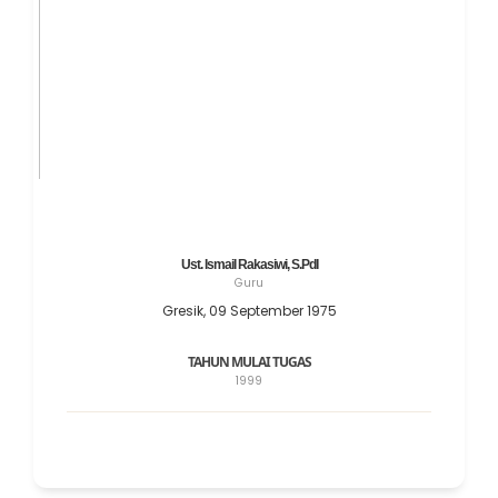
Ust. Ismail Rakasiwi, S.PdI
Guru
Gresik, 09 September 1975
TAHUN MULAI TUGAS
1999