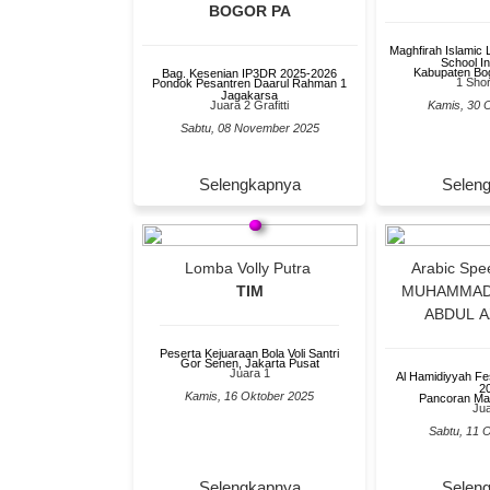
BOGOR PA
Maghfirah Islamic 
School In
Kabupaten Bog
Bag. Kesenian IP3DR 2025-2026
1 Shor
Pondok Pesantren Daarul Rahman 1
Jagakarsa
Juara 2 Grafitti
Kamis, 30 
Sabtu, 08 November 2025
Selengkapnya
Selen
Lomba Volly Putra
Arabi
TIM
MUHAMMAD 
ABDUL A
Peserta Kejuaraan Bola Voli Santri
Gor Senen, Jakarta Pusat
Juara 1
Al Hamidiyyah Fe
2
Kamis, 16 Oktober 2025
Pancoran Ma
Jua
Sabtu, 11 
Selengkapnya
Selen