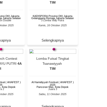
IM
TIM
nsi DKI Jakarta
KADISPORA Provinsi DKI Jakarta
a Jakarta Selatan
Gelanggang Remaja Jakarta Selatan
on Double
3 Lomba Volly Putra
ktober 2025
Kamis, 16 Oktober 2025
kapnya
Selengkapnya
ech Contest
Lomba Futsal Tingkat
AYU PUTRI
4A
Tsanawiyyah
I
TIM
tival ( AHAFEST )
Al Hamidiyyah Festival ( AHAFEST )
25
2025
, Kota Depok
Pancoran Mas, Kota Depok
ra 2
Juara 3
ktober 2025
Sabtu, 11 Oktober 2025
kapnya
Selengkapnya