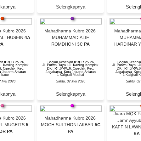
gkapnya
Selengkapnya
Seleng
 Kubro 2026
Mahadharma Kubro 2026
Mahadharma
LI HUSEIN
4A
MUHAMMAD ALIF
MUHAMMA
PA
ROMDHONI
3C PA
HARDINAR 
an IP3DR 25-26
Bagian Kesenian IP3DR 25-26
Bagian Keseni
Jl. Kavling-Komplek
Jl. Purwa Raya I Jl. Kavling-Komplek
Jl. Purwa Raya I J
, Cipedak, Kec.
DKI, RT.6/RW.6, Cipedak, Kec.
DKI, RT.6/RW.6
 Jakarta Selatan
Jagakarsa, Kota Jakarta Selatan
Jagakarsa, Kota
ikatur
1 Kaligrafi Mushaf
1 Kaligrafi
2 Mei 2026
Sabtu, 02 Mei 2026
Sabtu, 02
gkapnya
Selengkapnya
Seleng
Juara MQK Fe
 Kubro 2026
Mahadharma Kubro 2026
Jami' Ayyu
UL MUGEITS
5
MOCH SULTHONI AKBAR
5C
KAFFIN LAWN
OR PA
PA
6A