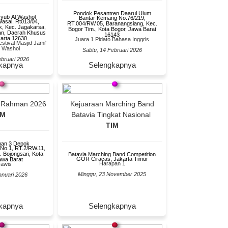
Pondok Pesantren Daarul Ulum
yyub Al Washol
Bantar Kemang No.76/219,
Wasal, Rt013/04,
RT.004/RW.05, Baranangsiang, Kec.
k, Kec. Jagakarsa,
Bogor Tim., Kota Bogor, Jawa Barat
tan, Daerah Khusus
16143
karta 12630
Juara 1 Pidato Bahasa Inggris
tival Masjid Jami'
l Washol
Sabtu, 14 Februari 2026
ebruari 2026
kapnya
Selengkapnya
ul Rahman 2026
Kejuaraan Marching Band
IM
Batavia Tingkat Nasional
TIM
man 3 Depok
 No.1, RT.2/RW.11,
. Bojongsari, Kota
Batavia Marching Band Competition
GOR Ciracas, Jakarta Timur
awa Barat
Harapan 1
rawis
Minggu, 23 November 2025
anuari 2026
kapnya
Selengkapnya