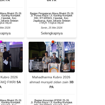
OR PA
6A PA
 Masa Bhakti 25-26
Bagian Pengajaran Masa Bhakti 25-26
l. Kavling-Komplek
Jl. Purwa Raya I Jl. Kavling-Komplek
, Cipedak, Kec.
DKI, RT.6/RW.6, Cipedak, Kec.
 Jakarta Selatan
Jagakarsa, Kota Jakarta Selatan
kat Aliyah
3 MQK TIngkat Aliyah
 Mei 2026
Senin, 25 Mei 2026
kapnya
Selengkapnya
 Kubro 2026
Mahadharma Kubro 2026
AIQ FIKRI
5A
ahmad mursyid zidan zain
3B
A
PA
 Masa Bhakti 25-26
Bagian Kesenian IP3DR 25-26
l. Kavling-Komplek
Jl. Purwa Raya I Jl. Kavling-Komplek
, Cipedak, Kec.
DKI, RT.6/RW.6, Cipedak, Kec.