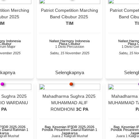
Patriot Competition Marching
Patriot Competition Merching
ubur 2025
Band Cibubur 2025
Band Cib
IM
TIM
T
ony Indonesia
Nafast Harmony Indonesia
Nafast Harmo
CIbubur
Plasa CIbubur
Plasa 
Drum Major
1 Divisi Percussion
1 Divisi Ge
ovember 2025
Sabtu, 15 November 2025
Sabtu, 15 N
gkapnya
Selengkapnya
Seleng
 Sughra 2025
Mahadharma Sughra 2025
Mahadharma 
RIO WARDANU
MUHAMMAD ALIF
MUHAMMAD T
 PA
ROMDHONI
3C PA
P
IP3DR 2025-2026
Bag. Kesenian IP3DR 2025-2026
Bag. Kesenian 
n Daarul Rahman 1
Pondok Pesantren Daarul Rahman 1
Pondok Pesantren
karsa
Jagakarsa
Jaga
igrafi Mushaf
Juara 2 Kaligrafi Mushaf
Juara 1 Kaligr