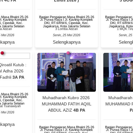
AN
4C PA
Lulus 2026 )
5 BOG
 Masa Bhakti 25-26
Bagian Pengajaran Masa Bhakti 25-26
Bagian Pengajaran
Jl. Kavling-Komplek
Jl. Purwa Raya I Jl. Kavling-Komplek
Jl. Purwa Raya I J
, Cipedak, Kec.
DKI, RT.6/RW.6, Cipedak, Kec.
DKI, RT.6/RW.6
 Jakarta Selatan
Jagakarsa, Kota Jakarta Selatan
Jagakarsa, Kota
a Adzan
3 Lomba Adzan
1 MQK Ting
5 Mei 2026
Senin, 25 Mei 2026
Senin, 25
gkapnya
Selengkapnya
Seleng
roatil Kutub :
ul Adha 2026
Fadhli
3A PA
 Masa Bhakti 25-26
Jl. Kavling-Komplek
Muhadharah Kubro 2026
Muhadharah
, Cipedak, Kec.
 Jakarta Selatan
MUHAMMAD FATIH AQIIL
MUHAMMAD F
at Tsanawiyah
ABDUL AZIZ
4B PA
P
5 Mei 2026
gkapnya
Bagian Pengajaran Masa Bhakti 25-26
Bagian Pengajaran
Jl. Purwa Raya I Jl. Kavling-Komplek
Jl. Purwa Raya I J
DKI, RT.6/RW.6, Cipedak, Kec.
DKI, RT.6/RW.6