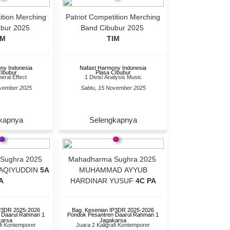
Patriot Competition Merching
ubur 2025
Band Cibubur 2025
IM
TIM
ny Indonesia
Nafast Harmony Indonesia
CIbubur
Plasa CIbubur
neral Effect
1 Divisi Analysis Music
ovember 2025
Sabtu, 15 November 2025
kapnya
Selengkapnya
Sughra 2025
Mahadharma Sughra 2025
AQIYUDDIN
5A
MUHAMMAD AYYUB
A
HARDINAR YUSUF
4C PA
IP3DR 2025-2026
Bag. Kesenian IP3DR 2025-2026
 Daarul Rahman 1
Pondok Pesantren Daarul Rahman 1
karsa
Jagakarsa
afi Kontemporer
Juara 2 Kaligrafi Kontemporer