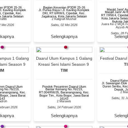
an IP3DR 25-26
Bagian Kesenian IP3DR 25-26
Masjid Jami' A
Jl. Kavling-Komplek
Jl. Purwa Raya I Jl. Kavling-Komplek
Masjid Jami' Al-
, Cipedak, Kec.
DKI, RT.6/RW.6, Cipedak, Kec.
RT.7/RW.4, Cipeda
 Jakarta Selatan
Jagakarsa, Kota Jakarta Selatan
Kota Jakarta Sela
afitti
2 Kaligrafi Mushaf
Ibukota Ja
Juara Ke-2 MQK Fes
2 Mei 2026
Sabtu, 02 Mei 2026
Ayyub A
Sabtu, 28 F
gkapnya
Selengkapnya
Seleng
ampus 1 Galang
Daarul Ulum Kampus 1 Galang
Festival Daar
slami Season 9
Kreasi Seni Islami Season 9
T
IM
TIM
Daarul Rah
Jl. Sawangan Elok
Duren Seribu, Kec
ren Daarul Ulum
Pondok Pesantren Daarul Ulum
ng No.76/219,
Bantar Kemang No.76/219,
Depok, J
2 Ma
ranangsiang, Kec.
RT.004/RW.05, Baranangsiang, Kec.
 Bogor, Jawa Barat
Bogor Tim., Kota Bogor, Jawa Barat
Sabtu, 31 J
143
16143
adroh
2 Marawis
ebruari 2026
Sabtu, 14 Februari 2026
gkapnya
Selengkapnya
Seleng