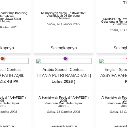
T
Leadership Boarding
Asshidiqiyah Santri Festival 2023
Assidiqiyah 06 Serpong
ternational
3 Marawis
or, Jawa Barat
KADISPORA Provi
t Movie
Gelanggang Remaj
Sabtu, 18 Oktober 2025
2 Badmint
Oktober 2025
Kamis, 16 O
gkapnya
Selengkapnya
Seleng
c Speech Contest
Arabic Speech Contest
English Spe
FATIH AQIIL
TITANIA PUTRI RAMADHANI
(
ASSYIFA RAH
ZIZ
4B PA
Lulus 2026 )
P
stival ( AHAFEST )
Al Hamidiyyah Festival ( AHAFEST )
Al Hamidiyyah Fes
025
2025
20
s, Kota Depok
Pancoran Mas, Kota Depok
Pancoran Mas
ra 1
Juara 1
Jua
Oktober 2025
Sabtu, 11 Oktober 2025
Sabtu, 11 O
gkapnya
Selengkapnya
Seleng