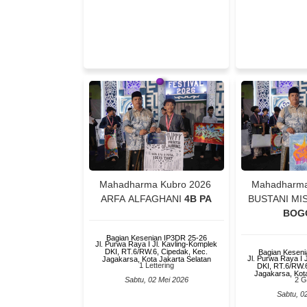
Mahadharma
Mahadharma Kubro 2026
BUSTANI MI
ARFA ALFAGHANI
4B PA
BOG
Bagian Kesenian IP3DR 25-26
Jl. Purwa Raya I Jl. Kavling-Komplek
DKI, RT.6/RW.6, Cipedak, Kec.
Bagian Keseni
Jl. Purwa Raya I 
Jagakarsa, Kota Jakarta Selatan
1 Lettering
DKI, RT.6/RW.6
Jagakarsa, Kota
2 Gr
Sabtu, 02 Mei 2026
Sabtu, 0