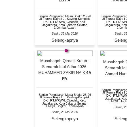
2B PA
RAHM
Bagian Pengajaran Masa Bhakti 25-26
Bagian Pengajaran
Jl. Purwa Raya I Jl. Kavling-Komplek
Jl. Purwa Raya I 
DKI, RT.6/RW.6, Cipedak, Kec.
DKI, RT.6/RW.6
Jagakarsa, Kota Jakarta Selatan
Jagakarsa, Kota
1 Lomba Adzan
2 Lomb
Senin, 25 Mei 2026
Senin, 2
Selengkapnya
Selen
Musabaqoh Qiroatil Kutub :
Musabaqoh Qi
Semarak Idul Adha 2026
Semarak Id
MUHAMMAD ZAKIR NAIK
4A
Ahmad Nur 
PA
Bagian Pengajaran
Jl. Purwa Raya I 
Bagian Pengajaran Masa Bhakti 25-26
DKI, RT.6/RW.6
Jl. Purwa Raya I Jl. Kavling-Komplek
Jagakarsa, Kota
DKI, RT.6/RW.6, Cipedak, Kec.
3 MQK TIngk
Jagakarsa, Kota Jakarta Selatan
1 MQK Tingkat Tsanawiyah
Senin, 2
Senin, 25 Mei 2026
Selengkapnya
Selen