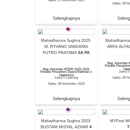
Sabtu, 15 November 2025
Sabtu, 08 N
Selengkapnya
Selen
Mahadharma Sughra 2025
Mahadharma
M. RYVANO SAMUDRA
ARFA ALFA
PUTRO PRATAMA
5A PA
Bag. Kesenian 
Pondok Pesantre
Jaga
Bag. Kesenian IP3DR 2025-2026
Juara 2 
Pondok Pesantren Daarul Rahman 1
Jagakarsa
Juara 1 Lettering
Sabtu, 08 N
Sabtu, 08 November 2025
Selengkapnya
Selen
Mahadharma Sughra 2025
MYFest M
BUSTANI MISYAL AZHAR
4
T