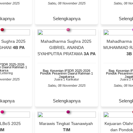
ovember 2025
Sabtu, 08 November 2025
Sabtu, 08 N
gkapnya
Selengkapnya
Seleng
 Sughra 2025
Mahadharma Sughra 2025
Mahadharma 
GHANI
4B PA
GIBRIEL ANANDA
MUHAMMAD RA
SYAHPUTRA PRATAMA
3A PA
3B
IP3DR 2025-2026
n Daarul Rahman 1
karsa
Bag. Kesenian IP3DR 2025-2026
Bag. Kesenian 
Lettering
Pondok Pesantren Daarul Rahman 1
Pondok Pesantren
Jagakarsa
Jaga
ovember 2025
Juara 1 Karikatur
Juara 2 
Sabtu, 08 November 2025
Sabtu, 08 N
gkapnya
Selengkapnya
Seleng
ILBoS 2025
Marawis Tingkat Tsanawiyah
Kejuaran Olah
IM
TIM
dan Pondok