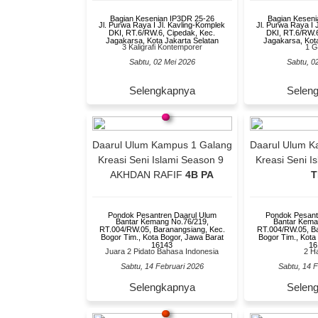
Bagian Kesenian IP3DR 25-26
Bagian Keseni
Jl. Purwa Raya I Jl. Kavling-Komplek
Jl. Purwa Raya I 
DKI, RT.6/RW.6, Cipedak, Kec.
DKI, RT.6/RW.6
Jagakarsa, Kota Jakarta Selatan
Jagakarsa, Kota
3 Kaligrafi Kontemporer
1 Gr
Sabtu, 02 Mei 2026
Sabtu, 0
Selengkapnya
Selen
Daarul Ulum Kampus 1 Galang
Daarul Ulum K
Kreasi Seni Islami Season 9
Kreasi Seni I
AKHDAN RAFIF
4B PA
T
Pondok Pesantren Daarul Ulum
Pondok Pesant
Bantar Kemang No.76/219,
Bantar Kema
RT.004/RW.05, Baranangsiang, Kec.
RT.004/RW.05, Ba
Bogor Tim., Kota Bogor, Jawa Barat
Bogor Tim., Kota
16143
16
Juara 2 Pidato Bahasa Indonesia
2 H
Sabtu, 14 Februari 2026
Sabtu, 14 F
Selengkapnya
Selen