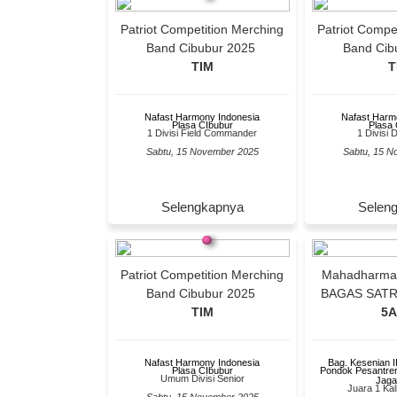
Patriot Competition Merching
Patriot Competition Merching
Band Cibubur 2025
Band Cib
TIM
T
Nafast Harmony Indonesia
Nafast Harm
Plasa CIbubur
Plasa 
1 Divisi Field Commander
1 Divisi 
Sabtu, 15 November 2025
Sabtu, 15 N
Selengkapnya
Selen
Patriot Competition Merching
Mahadharma
Band Cibubur 2025
BAGAS SAT
TIM
5A
Nafast Harmony Indonesia
Bag. Kesenian 
Plasa CIbubur
Pondok Pesantre
Umum Divisi Senior
Jaga
Juara 1 Kal