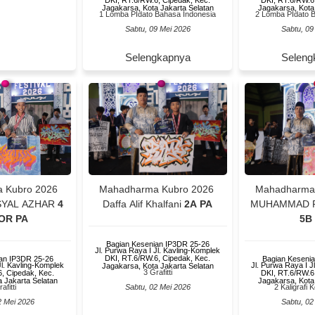
Jagakarsa, Kota Jakarta Selatan
Jagakarsa, Kota
1 Lomba PIdato Bahasa Indonesia
2 Lomba PIdato 
Sabtu, 09 Mei 2026
Sabtu, 09
Selengkapnya
Seleng
 Kubro 2026
Mahadharma Kubro 2026
Mahadharma
SYAL AZHAR
4
Daffa Alif Khalfani
2A PA
MUHAMMAD F
OR PA
5B
Bagian Kesenian IP3DR 25-26
Jl. Purwa Raya I Jl. Kavling-Komplek
DKI, RT.6/RW.6, Cipedak, Kec.
an IP3DR 25-26
Bagian Keseni
Jl. Kavling-Komplek
Jl. Purwa Raya I J
Jagakarsa, Kota Jakarta Selatan
3 Grafitti
, Cipedak, Kec.
DKI, RT.6/RW.6
 Jakarta Selatan
Jagakarsa, Kota
afitti
Sabtu, 02 Mei 2026
2 Kaligrafi
2 Mei 2026
Sabtu, 02