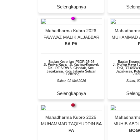
Selen
Selengkapnya
Mahadharma Kubro 2026
Mahadharma
FAWWAZ MALIK ALJABBAR
MUHAMMAD A
5A PA
Bagian Kesenian IP3DR 25-26
Bagian Keseni
Jl. Purwa Raya I Jl. Kavling-Komplek
Jl. Purwa Raya I 
DKI, RT.6/RW.6, Cipedak, Kec.
DKI, RT.6/RW.6
Jagakarsa, Kota Jakarta Selatan
Jagakarsa, Kota
3 Lettering
2 Kar
Sabtu, 02 Mei 2026
Sabtu, 0
Selengkapnya
Selen
Mahadharma Kubro 2026
Mahadharma
MUHAMMAD TAQIYUDDIN
5A
MUHIB ABD
PA
BOG