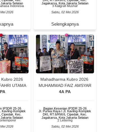
 Jakarta Selatan
Jagakarsa, Kota Jakarta Selatan
Bahasa Indonesia
3 Kaligrafi Mushaf
 Mei 2026
Sabtu, 02 Mei 2026
kapnya
Selengkapnya
 Kubro 2026
Mahadharma Kubro 2026
AHRI UTAMA
MUHAMMAD FAIZ AMSYAR
 PA
4A PA
an IP3DR 25-26
Bagian Kesenian IP3DR 25-26
l. Kavling-Komplek
Jl. Purwa Raya I Jl. Kavling-Komplek
, Cipedak, Kec.
DKI, RT.6/RW.6, Cipedak, Kec.
 Jakarta Selatan
Jagakarsa, Kota Jakarta Selatan
 Kontemporer
2 Lettering
 Mei 2026
Sabtu, 02 Mei 2026