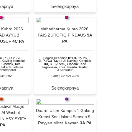
kapnya
Selengkapnya
 Kubro 2026
Mahadharma Kubro 2026
D AYYUB
FAIS ZUROFIQ FIRDAUS
5A
YUSUF
4C PA
PA
an IP3DR 25-26
Bagian Kesenian IP3DR 25-26
l. Kavling-Komplek
Jl. Purwa Raya I Jl. Kavling-Komplek
, Cipedak, Kec.
DKI, RT.6/RW.6, Cipedak, Kec.
 Jakarta Selatan
Jagakarsa, Kota Jakarta Selatan
 Kontemporer
3 Karikatur
 Mei 2026
Sabtu, 02 Mei 2026
kapnya
Selengkapnya
stival Masjid
Daarul Ulum Kampus 1 Galang
b Al Washol
Kreasi Seni Islami Season 9
IN ASY-SYIFA
Rayyan Mirza Kaysan
3A PA
 PA