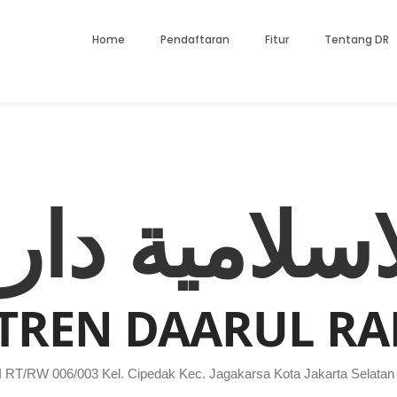
Home
Pendaftaran
Fitur
Tentang DR
الاسلامية دا
REN DAARUL RA
I RT/RW 006/003 Kel. Cipedak Kec. Jagakarsa Kota Jakarta Selatan P