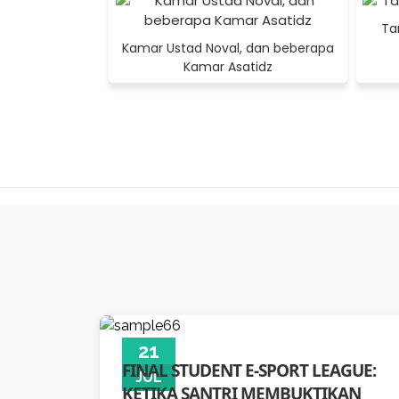
dan pencak silat.
Ta
Kamar Ustad Noval, dan beberapa
File Sertifikasi Muadalah bisa diakses de
Kamar Asatidz
21
FINAL STUDENT E-SPORT LEAGUE:
JUL
KETIKA SANTRI MEMBUKTIKAN