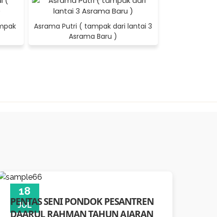
ampak
Asrama Putri ( tampak dari lantai 3
Asrama Baru )
18
PENTAS SENI PONDOK PESANTREN
JUL
DAARUL RAHMAN TAHUN AJARAN