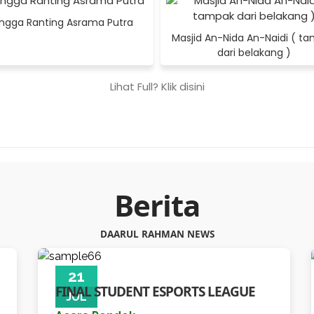
ngga Ranting Asrama Putra
Masjid An-Nida An-Naidi ( t
ngan
klik disini
dari belakang )
Lihat Full? Klik disini
Berita
DAARUL RAHMAN NEWS
21
FINAL STUDENT ESPORTS LEAGUE
JUL